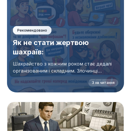
Рекомендовано
Як не стати жертвою
шахраїв:
Шахрайство з кожним роком стає дедалі
організованим і складним. Злочинці
використовують психологічний тиск,
3 хв читання
підроблені сайти та імітацію офіційних стр...