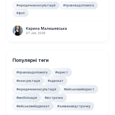
групи та скіл...
#юридичнаконсультація
#правовадопомога
#фоп
Карина Малишевська
07 Jan, 2026
Популярні теги
#правовадопомога
#юрист
#консультація
#адвокат
#юридичнаконсультація
#військовийюрист
#мобілізація
#вістрочка
#військовийадвокат
#заяванавідстрочку