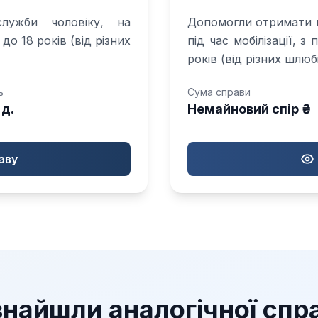
служби чоловіку, на
Допомогли отримати в
до 18 років (від різних
під час мобілізації, 
років (від різних шлюбі
ь
Сума справи
 д.
Немайновий спір ₴
аву
знайшли аналогічної спр