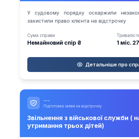
У судовому порядку оскаржили незако
захистили право клієнта на відстрочку
Сума справи
Триваліст
Немайновий спір ₴
1 міс. 27
Детальніше про спр
---
Підготовка заяви на відстрочку
Звільнення з військової служби ( н
утримання трьох дітей)