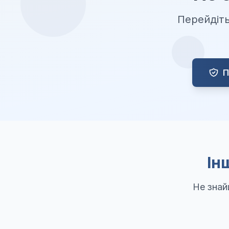
Перейдіть
П
Інш
Не знай