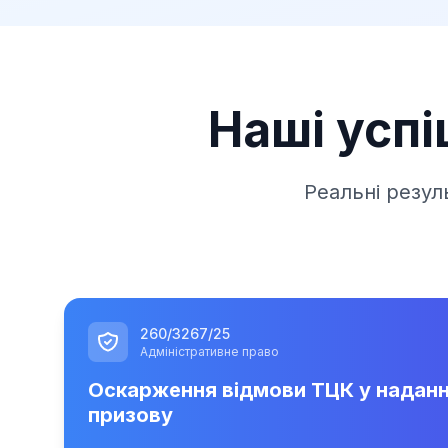
Наші успі
Реальні резул
260/3267/25
Адміністративне право
Оскарження відмови ТЦК у наданні
призову