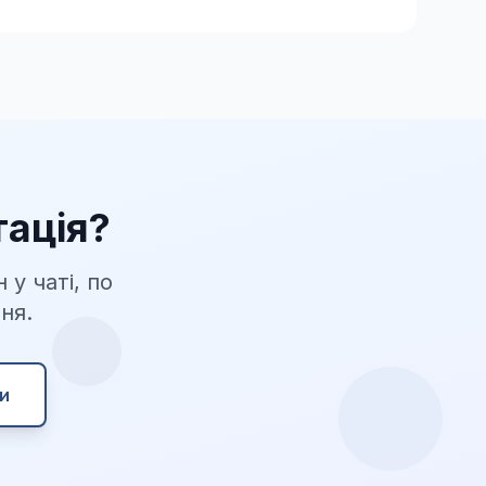
ація?
у чаті, по
ня.
и