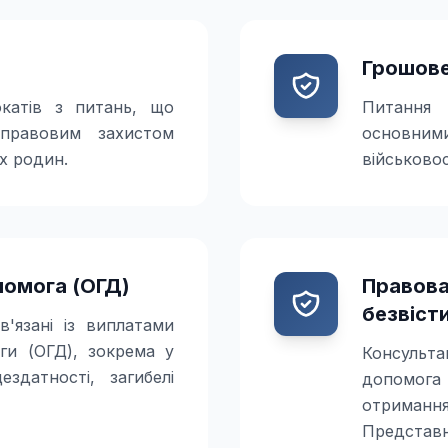
Грошове
окатів з питань, що
Питання 
 правовим захистом
основни
їх родин.
військово
омога (ОГД)
Правова
безвіст
в'язані із виплатами
ги (ОГД), зокрема у
Консульт
здатності, загибелі
допомога
отриман
Представн