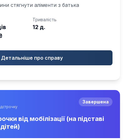
ни стягнути аліменти з батька
Тривалість
дів
12 д.
₴
Детальніше про справу
Завершена
ідстрочку
чки від мобілізації (на підставі
дітей)