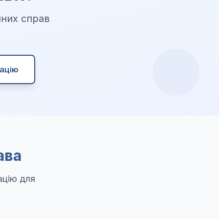
шних справ
ацію
рава
ацію для