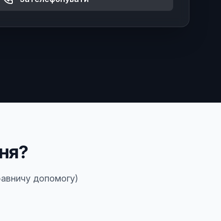
ня?
равничу допомогу)