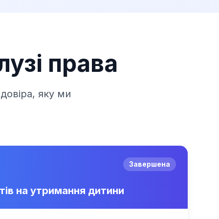
лузі права
довіра, яку ми
Завершена
тів на утримання дитини