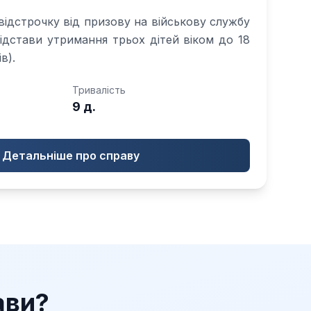
ідстрочку від призову на військову службу
з підстави утримання трьох дітей віком до 18
в).
Тривалість
9 д.
Детальніше про справу
ави?