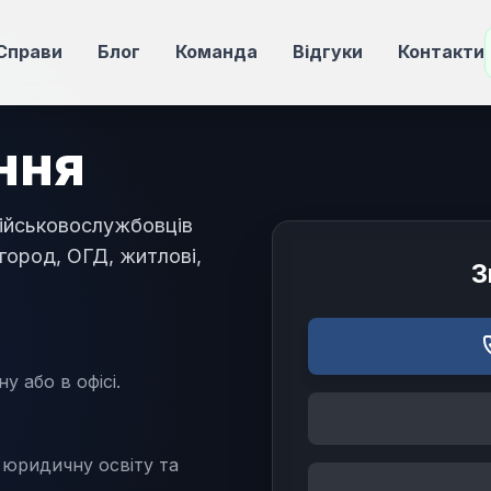
Справи
Блог
Команда
Відгуки
Контакти
ння
військовослужбовців
агород, ОГД, житлові,
З
у або в офісі.
юридичну освіту та