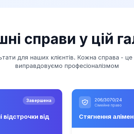
шні справи у цій га
ьтати для наших клієнтів. Кожна справа - це 
виправдовуємо професіоналізмом
206/3070/24
Завершена
Сімейне право
 відстрочки від
Стягнення алімен