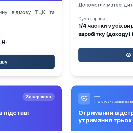
Допомогли матері дити
нну відмову ТЦК та
Сума справи
1/4 частки з усіх ви
заробітку (доходу) 
ь
 д.
аву
---
Завершена
Підготовка заяви на в
а підставі
Отримання відстро
утримання трьох 