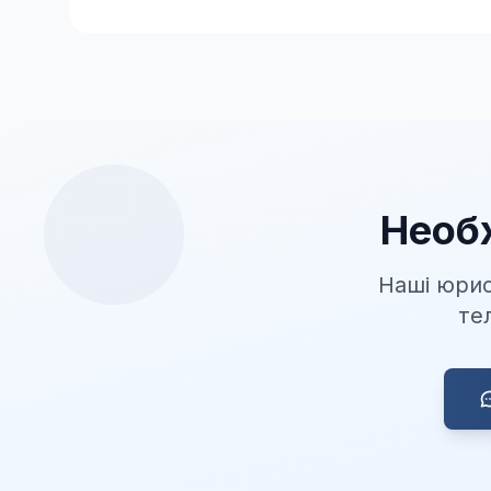
Необ
Наші юрис
те