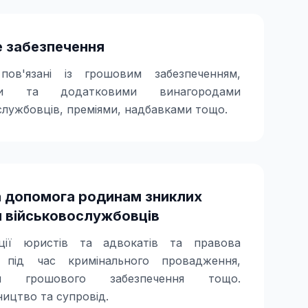
 забезпечення
пов'язані із грошовим забезпеченням,
ми та додатковими винагородами
службовців, преміями, надбавками тощо.
 допомога родинам зниклих
и військовослужбовців
ації юристів та адвокатів та правова
 під час кримінального провадження,
ня грошового забезпечення тощо.
ицтво та супровід.