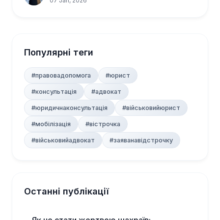
07 Jan, 2026
Популярні теги
#правовадопомога
#юрист
#консультація
#адвокат
#юридичнаконсультація
#військовийюрист
#мобілізація
#вістрочка
#військовийадвокат
#заяванавідстрочку
Останні публікації