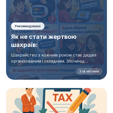
Рекомендовано
Як не стати жертвою
шахраїв:
Шахрайство з кожним роком стає дедалі
організованим і складним. Злочинці
використовують психологічний тиск,
3 хв читання
підроблені сайти та імітацію офіційних стр...