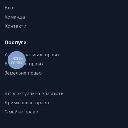
Блог
Команда
Контакти
Послуги
Адміністративне право
КНОПКА
ЗВ'ЯЗКУ
Військове право
Земельне право
Інтелектуальна власність
Кримінальне право
Сімейне право