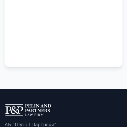
АБ "Пелін І Партнери"