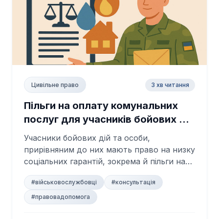
3 хв читання
Цивільне право
Пільги на оплату комунальних
послуг для учасників бойових дій
та особам, прирівняним до них
Учасники бойових дій та особи,
прирівняним до них мають право на низку
соціальних гарантій, зокрема й пільги на
оплату ж...
#військовослужбовці
#консультація
#правовадопомога