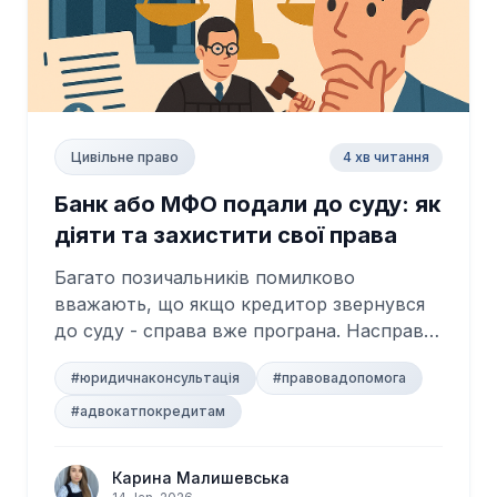
4 хв читання
Цивільне право
Банк або МФО подали до суду: як
діяти та захистити свої права
Багато позичальників помилково
вважають, що якщо кредитор звернувся
до суду - справа вже програна. Насправді
це не так....
#юридичнаконсультація
#правовадопомога
#адвокатпокредитам
Карина Малишевська