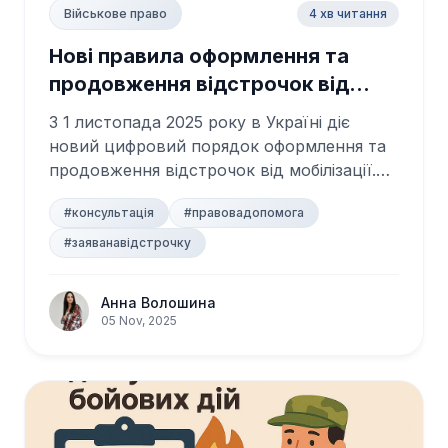
4 хв читання
Військове право
Нові правила оформлення та
продовження відстрочок від
мобілізації з 1 листопада 2025
З 1 листопада 2025 року в Україні діє
року
новий цифровий порядок оформлення та
продовження відстрочок від мобілізації.
Відте...
#консультація
#правовадопомога
#заяванавідстрочку
Анна Волошина
05 Nov, 2025