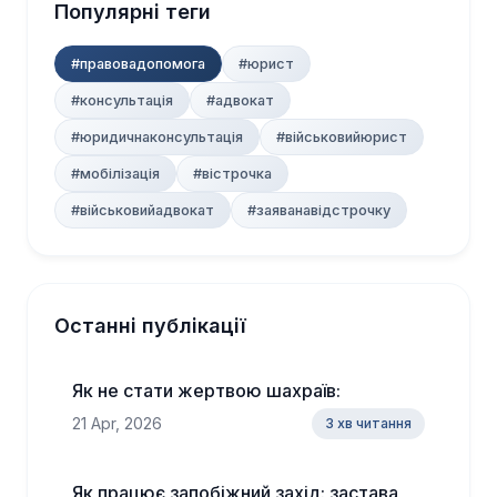
Популярні теги
#правовадопомога
#юрист
#консультація
#адвокат
#юридичнаконсультація
#військовийюрист
#мобілізація
#вістрочка
#військовийадвокат
#заяванавідстрочку
Останні публікації
Як не стати жертвою шахраїв:
21 Apr, 2026
3 хв читання
Як працює запобіжний захід: застава,