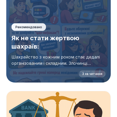
Рекомендовано
Як не стати жертвою
шахраїв:
Шахрайство з кожним роком стає дедалі
організованим і складним. Злочинці
використовують психологічний тиск,
3 хв читання
підроблені сайти та імітацію офіційних стр...